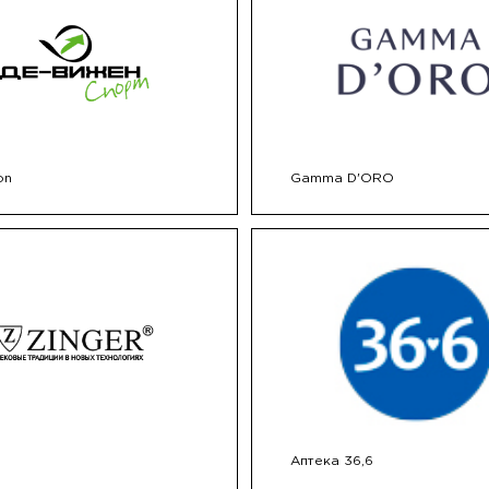
on
Gamma D'ORO
Аптека 36,6