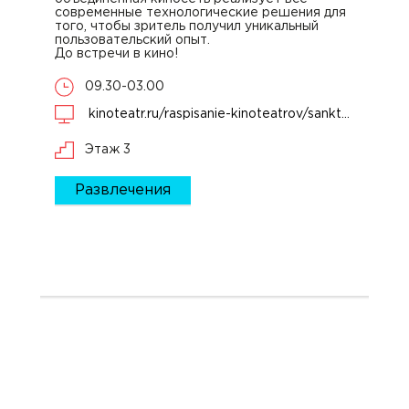
современные технологические решения для
того, чтобы зритель получил уникальный
пользовательский опыт.
До встречи в кино!
09.30-03.00
kinoteatr.ru/raspisanie-kinoteatrov/sankt-peterburg/rodeo-drive
Этаж 3
Развлечения