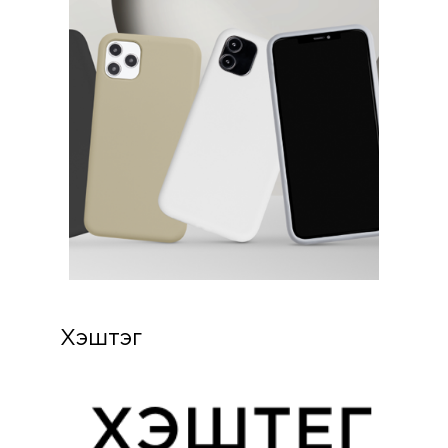
Хэштэг