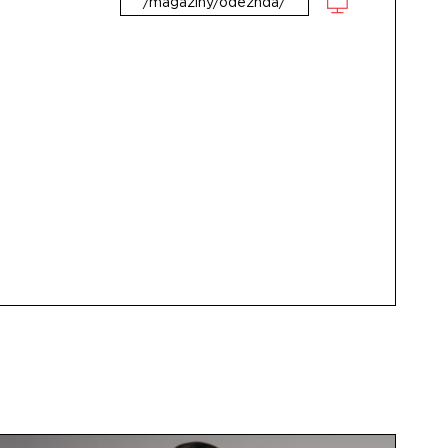
/magaziny/odezhda/